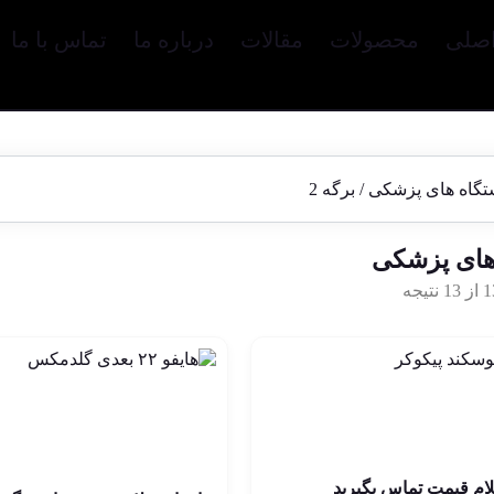
صلی
محصولات
مقالات
درباره ما
تماس با ما
تگاه های پزشکی
/ برگه 2
های پزشکی
لیزر پیکوسکند پیکوکر7
هایفو ۲۲ بعدی گلدمک
ب در حذف تتو
لیفت و فرم‌دهی کامل
صورت و بدن بدون جرا
لام قیمت تماس بگیرید