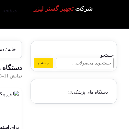
شرکت
تجهیز گستر لیزر
صفحه ا
خانه
/
دس
جستجو
جستجو
دستگاه 
نمایش 11–13 از 13 نتیجه
دستگاه های پزشکی
13
انقلا
برای استع