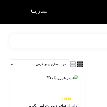
مشاوره
س |
هایفو هایرونیک 7D
حی
نمره
برای استعلام قیمت تماس بگیرید
5.00